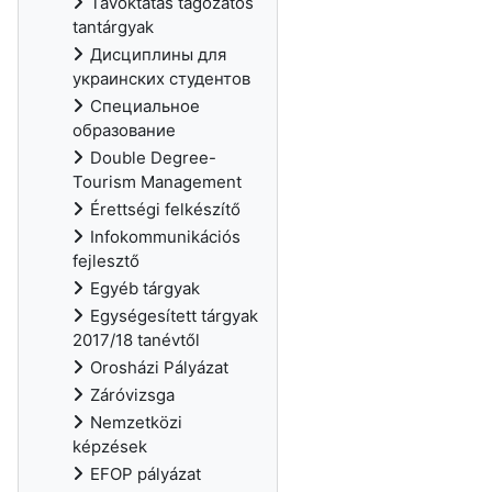
Távoktatás tagozatos
tantárgyak
Дисциплины для
украинских студентов
Специальное
образование
Double Degree-
Tourism Management
Érettségi felkészítő
Infokommunikációs
fejlesztő
Egyéb tárgyak
Egységesített tárgyak
2017/18 tanévtől
Orosházi Pályázat
Záróvizsga
Nemzetközi
képzések
EFOP pályázat