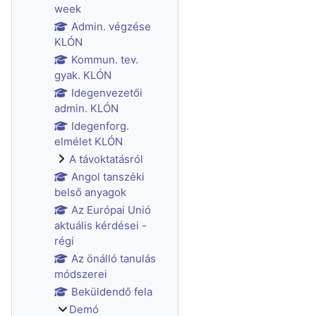
week
Admin. végzése
KLÓN
Kommun. tev.
gyak. KLÓN
Idegenvezetői
admin. KLÓN
Idegenforg.
elmélet KLÓN
A távoktatásról
Angol tanszéki
belső anyagok
Az Európai Unió
aktuális kérdései -
régi
Az önálló tanulás
módszerei
Beküldendő fela
Demó