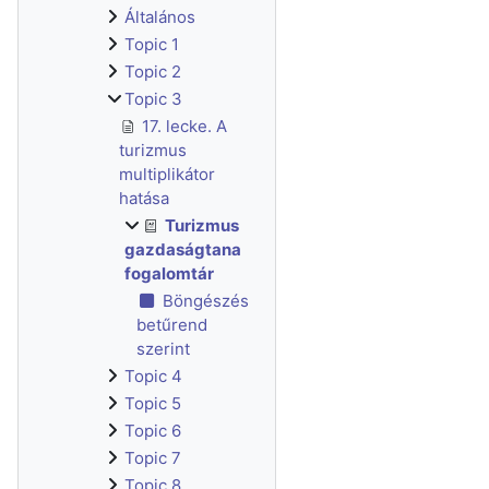
Általános
Topic 1
Topic 2
Topic 3
17. lecke. A
turizmus
multiplikátor
hatása
Turizmus
gazdaságtana
fogalomtár
Böngészés
betűrend
szerint
Topic 4
Topic 5
Topic 6
Topic 7
Topic 8