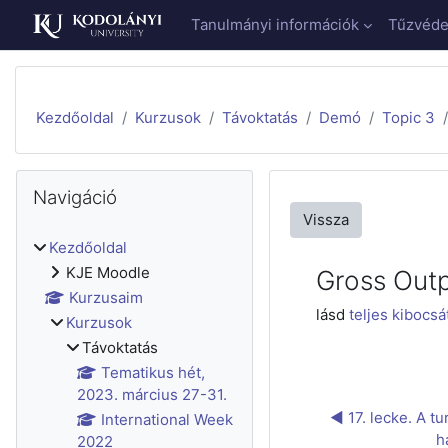
Tovább a fő tartalomhoz
Tanulmányi információk
Tűzvédel
Kezdőoldal
Kurzusok
Távoktatás
Demó
Topic 3
Blokkok
Navigáció kihagyása
Navigáció
Vissza
Kezdőoldal
KJE Moodle
Gross Out
Kurzusaim
lásd
teljes kibocsá
Kurzusok
Távoktatás
Tematikus hét,
2023. március 27-31.
◀︎ 17. lecke. A tu
International Week
h
2022