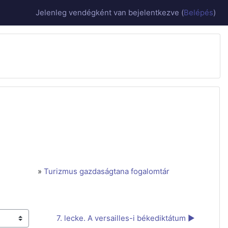
Jelenleg vendégként van bejelentkezve (
Belépés
)
»
Turizmus gazdaságtana fogalomtár
7. lecke. A versailles-i békediktátum ▶︎