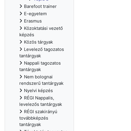
Barefoot trainer
E-egyetem
Erasmus
Közoktatási vezető
képzés
Közös tárgyak
Levelező tagozatos
tantárgyak
Nappali tagozatos
tantárgyak
Nem bolognai
rendszerű tantárgyak
Nyelvi képzés
RÉGI Nappalis,
levelezős tantárgyak
RÉGI szakirányú
továbbképzés
tantárgyak