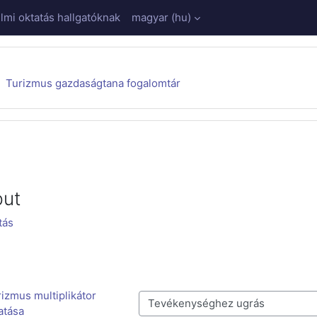
mi oktatás hallgatóknak
magyar ‎(hu)‎
Turizmus gazdaságtana fogalomtár
put
tás
rizmus multiplikátor 
Tevékenységhez ugrás
atása