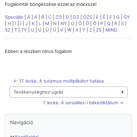
Fogalomtár böngészése ezzel az indexszel
Speciális
|
A
|
Á
|
B
|
C
|
CS
|
D
|
DZ
|
DZS
|
E
|
É
|
F
|
G
|
GY
|
H
|
I
|
Í
|
J
|
K
|
L
|
M
|
N
|
NY
|
O
|
Ó
|
Ö
|
Ő
|
P
|
Q
|
R
|
S
|
SZ
|
T
|
TY
|
U
|
Ú
|
Ü
|
Ű
|
V
|
W
|
X
|
Y
|
Z
|
ZS
|
MIND
Ebben a részben nincs fogalom
← 17. lecke. A turizmus multiplikátor hatása
Tevékenységhez ugrás
7. lecke. A versailles-i békediktátum →
Blokkok
Navigáció kihagyása
Navigáció