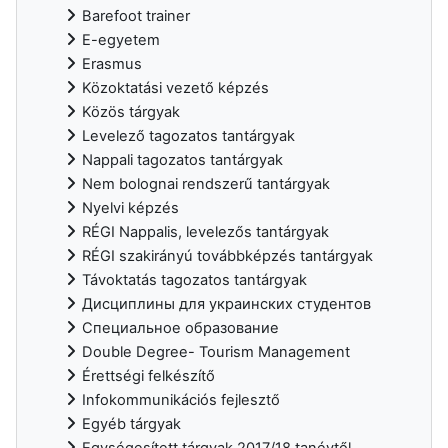
Barefoot trainer
E-egyetem
Erasmus
Közoktatási vezető képzés
Közös tárgyak
Levelező tagozatos tantárgyak
Nappali tagozatos tantárgyak
Nem bolognai rendszerű tantárgyak
Nyelvi képzés
RÉGI Nappalis, levelezős tantárgyak
RÉGI szakirányú továbbképzés tantárgyak
Távoktatás tagozatos tantárgyak
Дисциплины для украинских студентов
Специальное образование
Double Degree- Tourism Management
Érettségi felkészítő
Infokommunikációs fejlesztő
Egyéb tárgyak