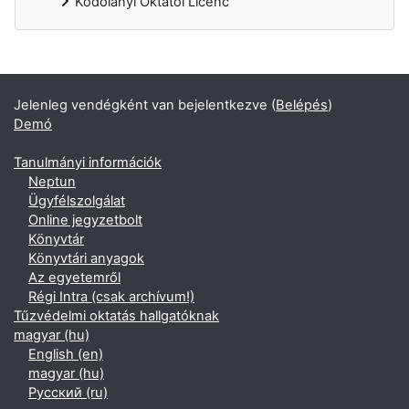
Kodolányi Oktatói Licenc
Kiegészítő blokkok
Jelenleg vendégként van bejelentkezve (
Belépés
)
Demó
Tanulmányi információk
Neptun
Ügyfélszolgálat
Online jegyzetbolt
Könyvtár
Könyvtári anyagok
Az egyetemről
Régi Intra (csak archívum!)
Tűzvédelmi oktatás hallgatóknak
magyar ‎(hu)‎
English ‎(en)‎
magyar ‎(hu)‎
Русский ‎(ru)‎