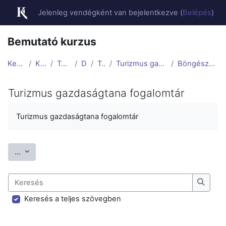
Tovább a fő tartalomhoz
Jelenleg vendégként van bejelentkezve (
Belépés
)
Bemutató kurzus
Kezdőoldal
Kurzusok
Távoktatás
Demó
Topic 3
Turizmus gazdaságtana fogalomtár
Böngészés betűrend szerint
Turizmus gazdaságtana fogalomtár
Teljesítési követelmények
Turizmus gazdaságtana fogalomtár
Fogalmak exportálása
...
Keresés
Keresé
Keresés a teljes szövegben