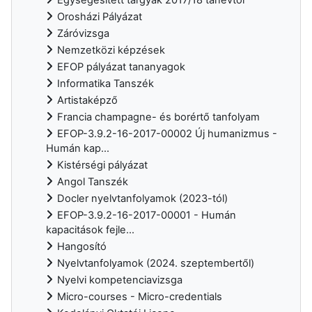
Egységesített tárgyak 2017/18 tanévtől
Orosházi Pályázat
Záróvizsga
Nemzetközi képzések
EFOP pályázat tananyagok
Informatika Tanszék
Artistaképző
Francia champagne- és borértő tanfolyam
EFOP-3.9.2-16-2017-00002 Új humanizmus -
Humán kap...
Kistérségi pályázat
Angol Tanszék
Docler nyelvtanfolyamok (2023-tól)
EFOP-3.9.2-16-2017-00001 - Humán
kapacitások fejle...
Hangosító
Nyelvtanfolyamok (2024. szeptembertől)
Nyelvi kompetenciavizsga
Micro-courses - Micro-credentials