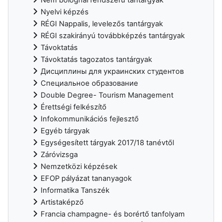
Nyelvi képzés
RÉGI Nappalis, levelezős tantárgyak
RÉGI szakirányú továbbképzés tantárgyak
Távoktatás
Távoktatás tagozatos tantárgyak
Дисциплины для украинских студентов
Специальное образование
Double Degree- Tourism Management
Érettségi felkészítő
Infokommunikációs fejlesztő
Egyéb tárgyak
Egységesített tárgyak 2017/18 tanévtől
Záróvizsga
Nemzetközi képzések
EFOP pályázat tananyagok
Informatika Tanszék
Artistaképző
Francia champagne- és borértő tanfolyam