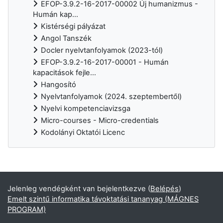
EFOP-3.9.2-16-2017-00002 Új humanizmus -
Humán kap...
Kistérségi pályázat
Angol Tanszék
Docler nyelvtanfolyamok (2023-tól)
EFOP-3.9.2-16-2017-00001 - Humán
kapacitások fejle...
Hangosító
Nyelvtanfolyamok (2024. szeptembertől)
Nyelvi kompetenciavizsga
Micro-courses - Micro-credentials
Kodolányi Oktatói Licenc
Kiegészítő blokkok
Jelenleg vendégként van bejelentkezve (
Belépés
)
Emelt szintű informatika távoktatási tananyag (MÁGNES
PROGRAM)