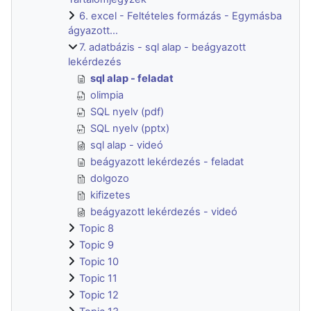
6. excel - Feltételes formázás - Egymásba
ágyazott...
7. adatbázis - sql alap - beágyazott
lekérdezés
sql alap - feladat
olimpia
SQL nyelv (pdf)
SQL nyelv (pptx)
sql alap - videó
beágyazott lekérdezés - feladat
dolgozo
kifizetes
beágyazott lekérdezés - videó
Topic 8
Topic 9
Topic 10
Topic 11
Topic 12