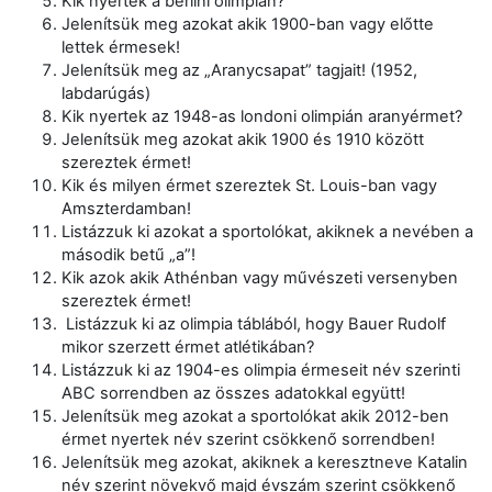
Kik nyertek a berlini olimpián?
Jelenítsük meg azokat akik 1900-ban vagy előtte
lettek érmesek!
Jelenítsük meg az „Aranycsapat” tagjait! (1952,
labdarúgás)
Kik nyertek az 1948-as londoni olimpián aranyérmet?
Jelenítsük meg azokat akik 1900 és 1910 között
szereztek érmet!
Kik és milyen érmet szereztek St. Louis-ban vagy
Amszterdamban!
Listázzuk ki azokat a sportolókat, akiknek a nevében a
második betű „a”!
Kik azok akik Athénban vagy művészeti versenyben
szereztek érmet!
Listázzuk ki az olimpia táblából, hogy Bauer Rudolf
mikor szerzett érmet atlétikában?
Listázzuk ki az 1904-es olimpia érmeseit név szerinti
ABC sorrendben az összes adatokkal együtt!
Jelenítsük meg azokat a sportolókat akik 2012-ben
érmet nyertek név szerint csökkenő sorrendben!
Jelenítsük meg azokat, akiknek a keresztneve Katalin
név szerint növekvő majd évszám szerint csökkenő