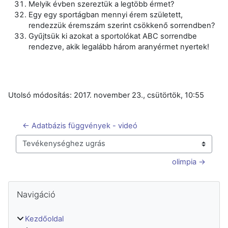
Melyik évben szereztük a legtöbb érmet?
Egy egy sportágban mennyi érem született,
rendezzük éremszám szerint csökkenő sorrendben?
Gyűjtsük ki azokat a sportolókat ABC sorrendbe
rendezve, akik legalább három aranyérmet nyertek!
Utolsó módosítás: 2017. november 23., csütörtök, 10:55
← Adatbázis függvények - videó
Tevékenységhez ugrás
olimpia →
Blokkok
Navigáció kihagyása
Navigáció
Kezdőoldal