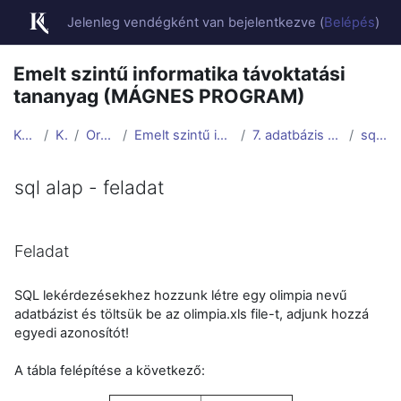
Tovább a fő tartalomhoz
Jelenleg vendégként van bejelentkezve (
Belépés
)
Emelt szintű informatika távoktatási
tananyag (MÁGNES PROGRAM)
Kezdőoldal
Kurzusok
Orosházi Pályázat
Emelt szintű informatika távoktatási tananyag (MÁ...
7. adatbázis - sql alap - beágyazott lekérdezés
sql alap - feladat
sql alap - feladat
Teljesítési követelmények
Feladat
SQL lekérdezésekhez hozzunk létre egy olimpia nevű
adatbázist és töltsük be az olimpia.xls file-t, adjunk hozzá
egyedi azonosítót!
A tábla felépítése a következő: