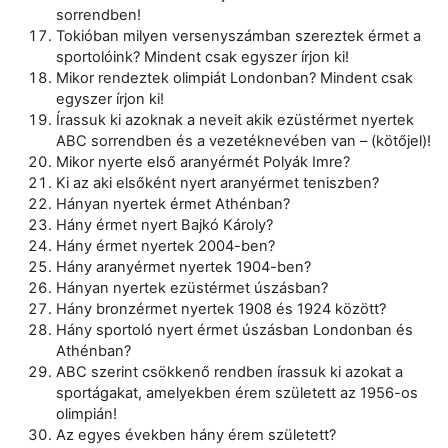
sorrendben!
Tokióban milyen versenyszámban szereztek érmet a
sportolóink? Mindent csak egyszer írjon ki!
Mikor rendeztek olimpiát Londonban? Mindent csak
egyszer írjon ki!
Írassuk ki azoknak a neveit akik ezüstérmet nyertek
ABC sorrendben és a vezetéknevében van – (kötőjel)!
Mikor nyerte első aranyérmét Polyák Imre?
Ki az aki elsőként nyert aranyérmet teniszben?
Hányan nyertek érmet Athénban?
Hány érmet nyert Bajkó Károly?
Hány érmet nyertek 2004-ben?
Hány aranyérmet nyertek 1904-ben?
Hányan nyertek ezüstérmet úszásban?
Hány bronzérmet nyertek 1908 és 1924 között?
Hány sportoló nyert érmet úszásban Londonban és
Athénban?
ABC szerint csökkenő rendben írassuk ki azokat a
sportágakat, amelyekben érem született az 1956-os
olimpián!
Az egyes években hány érem született?