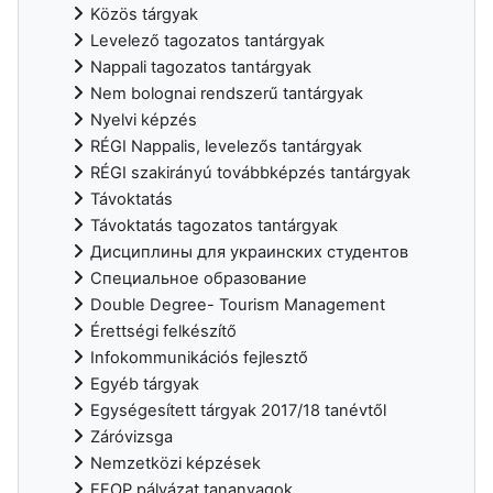
Közös tárgyak
Levelező tagozatos tantárgyak
Nappali tagozatos tantárgyak
Nem bolognai rendszerű tantárgyak
Nyelvi képzés
RÉGI Nappalis, levelezős tantárgyak
RÉGI szakirányú továbbképzés tantárgyak
Távoktatás
Távoktatás tagozatos tantárgyak
Дисциплины для украинских студентов
Специальное образование
Double Degree- Tourism Management
Érettségi felkészítő
Infokommunikációs fejlesztő
Egyéb tárgyak
Egységesített tárgyak 2017/18 tanévtől
Záróvizsga
Nemzetközi képzések
EFOP pályázat tananyagok