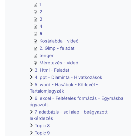
1
2
3
4
5
Kosárlabda - videó
2. Gimp - feladat
tenger
Méretezés - videó
3. Html - Feladat
4. ppt - Diaminta - Hivatkozások
5. word - Hasábok - Körlevél -
Tartalomjegyzék
6. excel - Feltételes formázás - Egymásba
ágyazott...
7. adatbázis - sql alap - beágyazott
lekérdezés
Topic 8
Topic 9