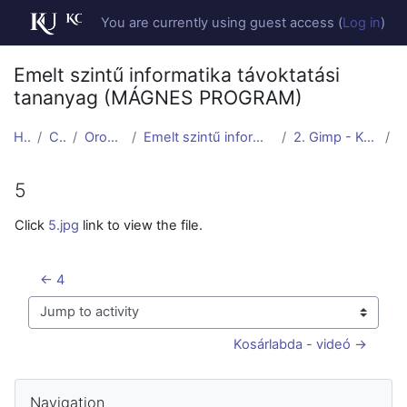
Skip to main content
You are currently using guest access (
Log in
)
Emelt szintű informatika távoktatási
tananyag (MÁGNES PROGRAM)
Home
Courses
Orosházi Pályázat
Emelt szintű informatika távoktatási tananyag (MÁ...
2. Gimp - Kosárlabda - Méretezés
5
5
Completion requirements
Click
5.jpg
link to view the file.
← 4
Jump to activity
Kosárlabda - videó →
Blocks
Skip Navigation
Navigation