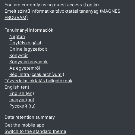
You are currently using guest access (
Log in
)
Emelt szintű informatika távoktatási tananyag (MÁGNES
PROGRAM)
Tanulmányi információk
Neptun
Ügyfélszolgálat
Online jegyzetbolt
Könyvtár
Könyvtári anyagok
Az egyetemről
Régi Intra (csak archívum!)
Tűzvédelmi oktatás hallgatóknak
English ‎(en)‎
English ‎(en)‎
magyar ‎(hu)‎
Русский ‎(ru)‎
Data retention summary
Get the mobile app
Switch to the standard theme