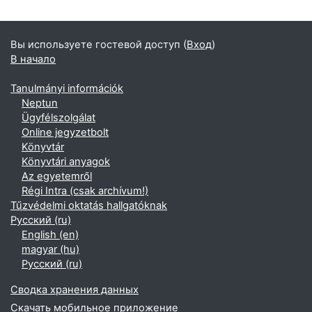
Блоки
Дополнительные блоки
Вы используете гостевой доступ (
Вход
)
В начало
Tanulmányi információk
Neptun
Ügyfélszolgálat
Online jegyzetbolt
Könyvtár
Könyvtári anyagok
Az egyetemről
Régi Intra (csak archívum!)
Tűzvédelmi oktatás hallgatóknak
Русский ‎(ru)‎
English ‎(en)‎
magyar ‎(hu)‎
Русский ‎(ru)‎
Сводка хранения данных
Скачать мобильное приложение